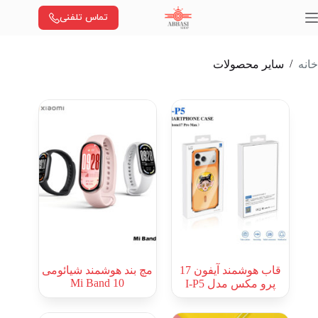
رش
تماس تلفنی
ه
حتوا
/
خانه
سایر محصولات
قاب هوشمند آیفون 17
مچ بند هوشمند شیائومی
Mi Band 10
پرو مکس مدل I-P5