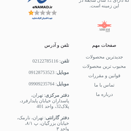
که دارای 12 سال سابقه در
این زمینه است.
صفحات مهم
تلفن و آدرس
جدیدترین محصولات
تلفن
:
02122785116
محبوب ترین محصولات
موبایل
:
09128753523
قوانین و مقررات
موبایل
:
09909235764
تماس با ما
درباره ما
دفتر مرکزی
: تهران،
پاسداران خیابان پایدارفرد،
پلاک32، واحد 401
دفتر گارانتی
: تهران، نارمک،
خیابان بزرگیان، پ ۸/۱،
واحد ۳