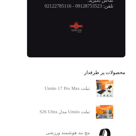
تماس بگیرید.
تلفن: 09128753523 - 02122785116
محصولات پر طرفدار
تبلت Umiio 17 Pro Max
تبلت Umiio مدل S26 Ultra
مچ بند هوشمند ورزشی