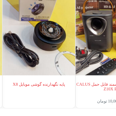
ویدیو پروژکتور هوشمند قابل حمل CALUS
پایه نگهدارنده گوشی موبایل X8
Z10X 
10,0
تومان