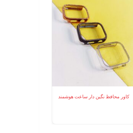
کاور محافظ نگین دار ساعت هوشمند
جارو شارژی قاب