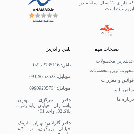
که دارای 12 سال سابقه در
این زمینه است.
صفحات مهم
تلفن و آدرس
جدیدترین محصولات
تلفن
:
02122785116
محبوب ترین محصولات
موبایل
:
09128753523
قوانین و مقررات
موبایل
:
09909235764
تماس با ما
درباره ما
دفتر مرکزی
: تهران،
پاسداران خیابان پایدارفرد،
پلاک32، واحد 401
دفتر گارانتی
: تهران، نارمک،
خیابان بزرگیان، پ ۸/۱،