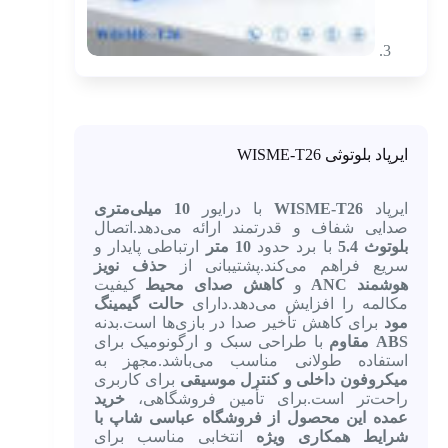
ایرپاد بلوتوثی WISME-T26
ایرپاد
WISME-T26
با درایور
10 میلی‌متری
صدایی شفاف و قدرتمند ارائه می‌دهد.اتصال
بلوتوث 5.4
با برد حدود
10 متر
ارتباطی پایدار و
سریع فراهم می‌کند.پشتیبانی از
حذف نویز
هوشمند ANC
و
کاهش صدای محیط
کیفیت
مکالمه را افزایش می‌دهد.دارای
حالت گیمینگ
مود
برای کاهش تأخیر صدا در بازی‌ها است.بدنه
ABS مقاوم
با طراحی سبک و ارگونومیک برای
استفاده طولانی مناسب می‌باشد.مجهز به
میکروفون داخلی و کنترل موسیقی
برای کاربری
راحت‌تر است.برای تأمین فروشگاهی،
خرید
عمده این محصول از فروشگاه عباسی شاپ با
شرایط همکاری ویژه
انتخابی مناسب برای