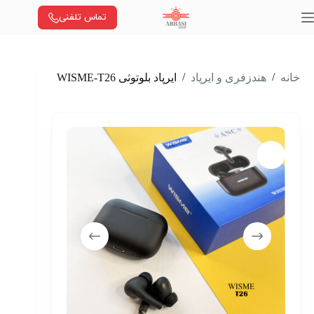
رش
تماس تلفنی
ه
حتوا
/
/
خانه
هندزفری و ایرپاد
ایرپاد بلوتوثی WISME-T26